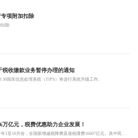
疗专项附加扣除
加扣除
于税收缴款业务暂停办理的通知
18:30-20:30国库信息处理系统（TIPS）将进行系统升级工作。
.6万亿元，税费优惠助力企业发展！
国家税务总局11月27日发布数据显示，今年1至10月份，全国新增减税降费及退税缓费16607亿元。其中民营经济纳税人是税费优惠政策的主要受益对象，金额占比近75%，制造业及与之相关的批发零售业是享受优惠占比最大的行业，受益最为明显。