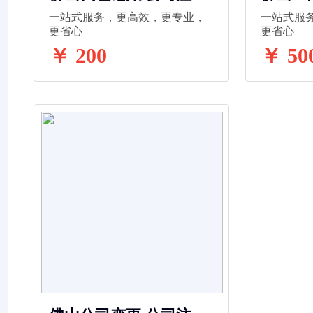
代理记账 工商变更 法人
册 代
一站式服务，更高效，更专业，
一站式服
变更
法人变
更省心
更省心
￥ 200
￥ 50