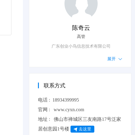
变
，
陈奇云
高管
广东创业小鸟信息技术有限公司
展开
联系方式
电话 :
18934399995
官网 :
www.cyxn.com
地址 : 佛山市禅城区三友南路17号泛家
居创意园1号楼
去这里