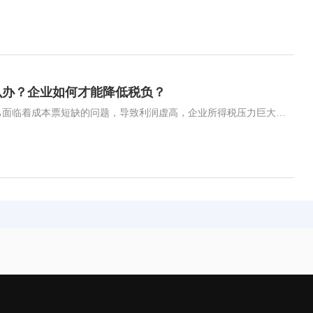
么办？企业如何才能降低税负？
在当今的商业环境中，很多公司发现自己面临着成本票短缺的问题，导致利润虚高，企业所得税压力巨大。这不仅影响了企业的健康发展，还可能给企业带来不必要的财务风险。那么，面对这一问题，企业应该如何处理呢？