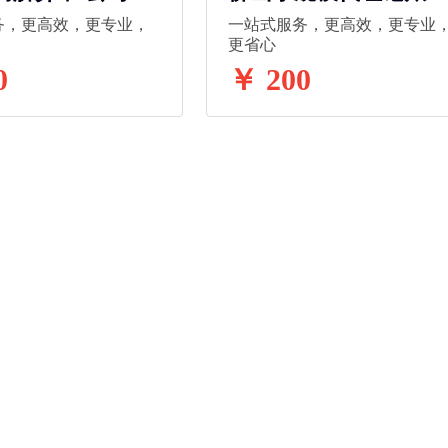
理记账 工商变更
司注册 代理记账 工商
务，更高效，更专业，
一站式服务，更高效，更专业
更
更 法人变更
更省心
0
￥ 200