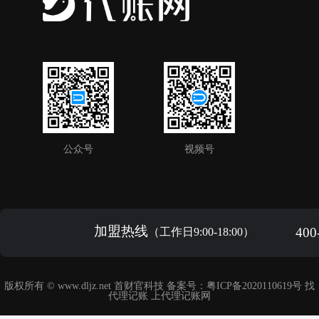
公众号
视频号
加盟热线
400
（工作日9:00-18:00）
版权所有 ©
www.dljz.net
首财官科技 备案号：
粤ICP备2020110619号
找
代理记账 上
代理记账网