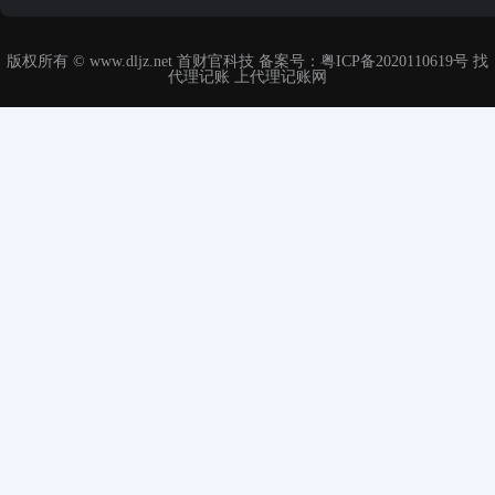
版权所有 ©
www.dljz.net
首财官科技 备案号：
粤ICP备2020110619号
找
代理记账 上
代理记账网