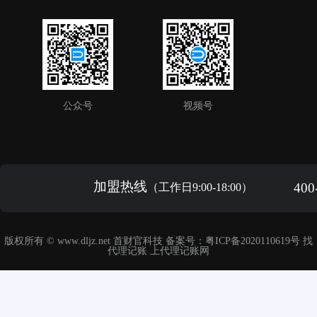
公众号
视频号
加盟热线
400
（工作日9:00-18:00）
版权所有 ©
www.dljz.net
首财官科技 备案号：
粤ICP备2020110619号
找
代理记账 上
代理记账网