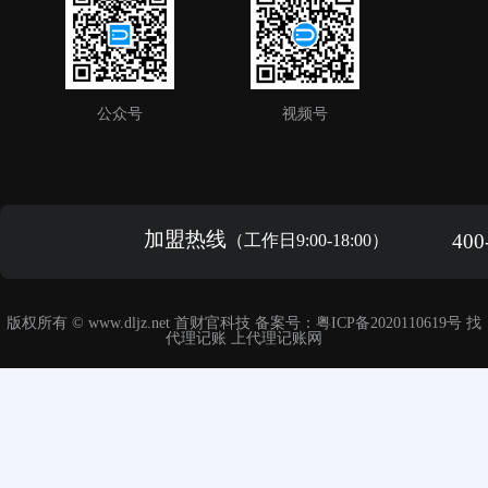
公众号
视频号
加盟热线
400
（工作日9:00-18:00）
版权所有 ©
www.dljz.net
首财官科技 备案号：
粤ICP备2020110619号
找
代理记账 上
代理记账网