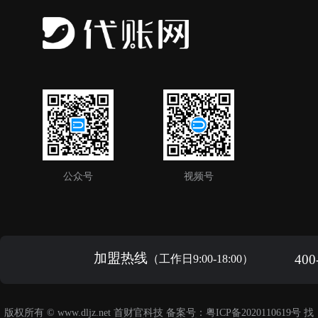
公众号
视频号
加盟热线
400
（工作日9:00-18:00）
版权所有 ©
www.dljz.net
首财官科技 备案号：
粤ICP备2020110619号
找